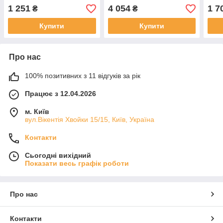
-4021.10 (редукторний)
40524 12В 1.75кВт
1 251
4 054
1 7
₴
₴
(БАТЕ)
Купити
Купити
Про нас
100% позитивних з 11 відгуків за рік
Працює з 12.04.2026
м. Київ
вул.Вікентія Хвойки 15/15, Київ, Україна
Контакти
Сьогодні вихідний
Показати весь графік роботи
Про нас
Контакти