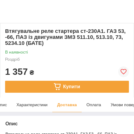
Втягувальне реле стартера ст-230А1. ГАЗ 53,
-66, ПАЗ із двигунами ЗМЗ 511.10, 513.10, 73,
5234.10 (БАТЕ)
В наявності
Роздріб
1 357
₴
Купити
пис
Характеристики
Доставка
Оплата
Умови пове
Опис
Втягувальне реле стартера ст-230А1. ГАЗ 53, -66, ПАЗ із