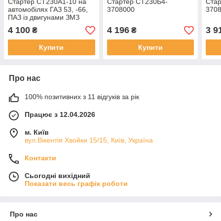
Стартер СТ230A1-10 на
Стартер СТ230Б4-
Стар
автомобілях ГАЗ 53, -66,
3708000
370
ПАЗ із двигунами ЗМЗ
511.10, 513.10, 73,
4 100
4 196
3 9
₴
₴
5234.10 (БАТЕ)
Купити
Купити
Про нас
100% позитивних з 11 відгуків за рік
Працює з 12.04.2026
м. Київ
вул.Вікентія Хвойки 15/15, Київ, Україна
Контакти
Сьогодні вихідний
Показати весь графік роботи
Про нас