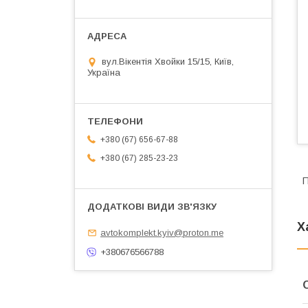
вул.Вікентія Хвойки 15/15, Київ,
Україна
+380 (67) 656-67-88
+380 (67) 285-23-23
П
Х
avtokomplekt.kyiv@proton.me
+380676566788