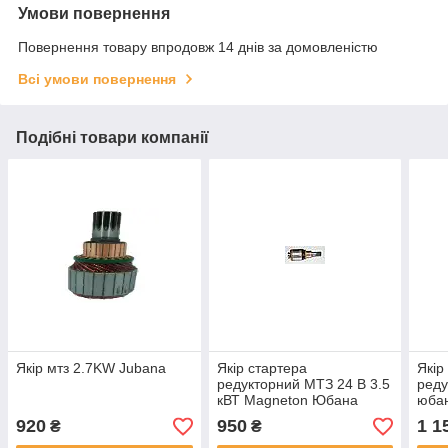
Умови повернення
Повернення товару впродовж 14 днів за домовленістю
Всі умови повернення
Подібні товари компанії
Якір мтз 2.7KW Jubana
Якір стартера
Якір
редукторний МТЗ 24 В 3.5
реду
кВТ Magneton Юбана
юбан
Словак
Т-40
920
950
1 1
₴
₴