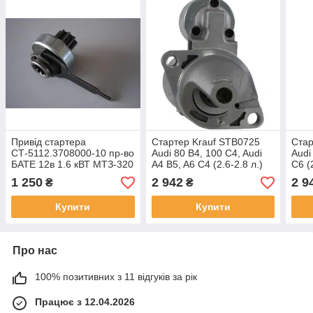
Привід стартера
Стартер Krauf STB0725
Стар
СТ-5112.3708000-10 пр-во
Audi 80 B4, 100 C4, Audi
Audi
БАТЕ 12в 1.6 кВТ МТЗ-320
A4 B5, A6 C4 (2.6-2.8 л.)
C6 (
1.4 кВт 12В Z=9
Z=9
1 250
2 942
2 9
₴
₴
Купити
Купити
Про нас
100% позитивних з 11 відгуків за рік
Працює з 12.04.2026