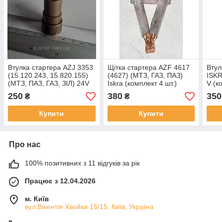
Втулка стартера AZJ 3353
Щітка стартера AZF 4617
Втул
(15.120.243, 15.820.155)
(4627) (МТЗ, ГАЗ, ПАЗ)
ISKR
(МТЗ, ПАЗ, ГАЗ, ЗІЛ) 24V
Iskra (комплект 4 шт.)
V (к
(комплект 3 шт.)
250
380
350
₴
₴
Купити
Купити
Про нас
100% позитивних з 11 відгуків за рік
Працює з 12.04.2026
м. Київ
вул.Вікентія Хвойки 15/15, Київ, Україна