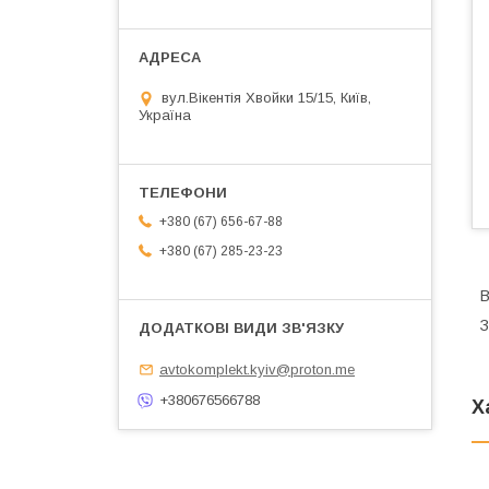
вул.Вікентія Хвойки 15/15, Київ,
Україна
+380 (67) 656-67-88
+380 (67) 285-23-23
В
З
avtokomplekt.kyiv@proton.me
+380676566788
Х