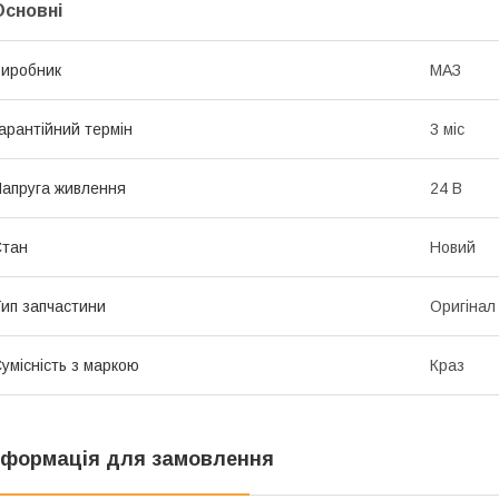
Основні
иробник
МАЗ
арантійний термін
3 міс
апруга живлення
24 В
Стан
Новий
ип запчастини
Оригінал
умісність з маркою
Краз
нформація для замовлення