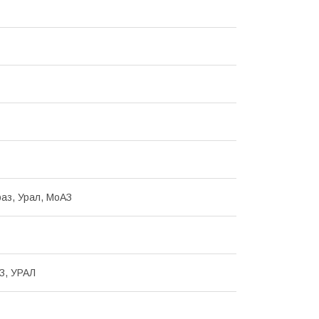
раз, Урал, МоАЗ
З, УРАЛ