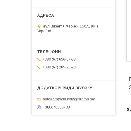
вул.Вікентія Хвойки 15/15, Київ,
Україна
+380 (67) 656-67-88
+380 (67) 285-23-23
avtokomplekt.kyiv@proton.me
+380676566788
Х