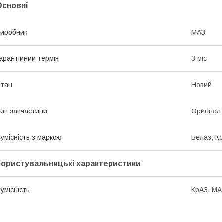
Основні
иробник
МАЗ
арантійний термін
3 міс
Стан
Новий
ип запчастини
Оригінал
умісність з маркою
Белаз, К
Користувальницькі характеристики
умісність
КрАЗ, МА