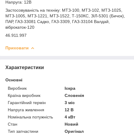
Напруга: 12В
Застосовуваність на техніку: МТЗ-100, МТЗ-102, МТЗ-1025,
МТЗ-1005, МТЗ-1221, МТЗ-1522, Т-150КС, ЗІЛ-5301 (Бичок),
ПАР, ГАЗ-33081 Садко, ГАЗ-3309, ГАЗ-33104 Валдай,
віброкаток-120
46.911.997
Приховати
Характеристики
Основні
Виробник
Іскра
Країна виробник
Словенія
Гарантійний термін
3 міс
Напруга живлення
12 В
Номінальна потужність
4 кВт
Стан
Новий
Тип запчастини
Оригінал