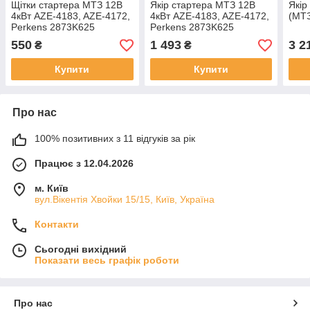
Щітки стартера МТЗ 12В
Якір стартера МТЗ 12В
Якір
4кВт AZE-4183, AZE-4172,
4кВт AZE-4183, AZE-4172,
(МТЗ
Perkens 2873K625
Perkens 2873K625
16.907.753
550
1 493
3 2
₴
₴
Купити
Купити
Про нас
100% позитивних з 11 відгуків за рік
Працює з 12.04.2026
м. Київ
вул.Вікентія Хвойки 15/15, Київ, Україна
Контакти
Сьогодні вихідний
Показати весь графік роботи
Про нас