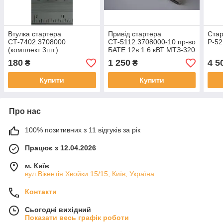
Втулка стартера
Привід стартера
Стар
СТ-7402.3708000
СТ-5112.3708000-10 пр-во
Р-52
(комплект 3шт.)
БАТЕ 12в 1.6 кВТ МТЗ-320
180
1 250
4 5
₴
₴
Купити
Купити
Про нас
100% позитивних з 11 відгуків за рік
Працює з 12.04.2026
м. Київ
вул.Вікентія Хвойки 15/15, Київ, Україна
Контакти
Сьогодні вихідний
Показати весь графік роботи