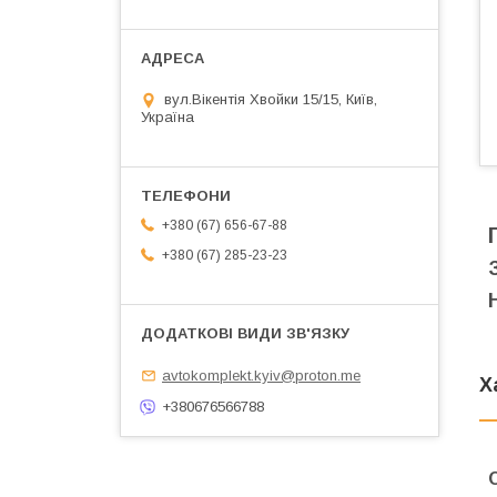
вул.Вікентія Хвойки 15/15, Київ,
Україна
+380 (67) 656-67-88
+380 (67) 285-23-23
avtokomplekt.kyiv@proton.me
Х
+380676566788