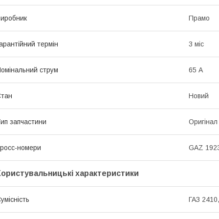
иробник
Прамо
арантійний термін
3 міс
омінальний струм
65 А
Стан
Новий
ип запчастини
Оригінал
росс-номери
GAZ 192
Користувальницькі характеристики
умісність
ГАЗ 2410,