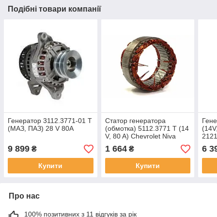
Подібні товари компанії
Генератор 3112.3771-01 Т
Статор генератора
Гене
(МАЗ, ПАЗ) 28 V 80A
(обмотка) 5112.3771 Т (14
(14V
V, 80 A) Chevrolet Niva
2121
9 899
1 664
6 3
₴
₴
Купити
Купити
Про нас
100% позитивних з 11 відгуків за рік