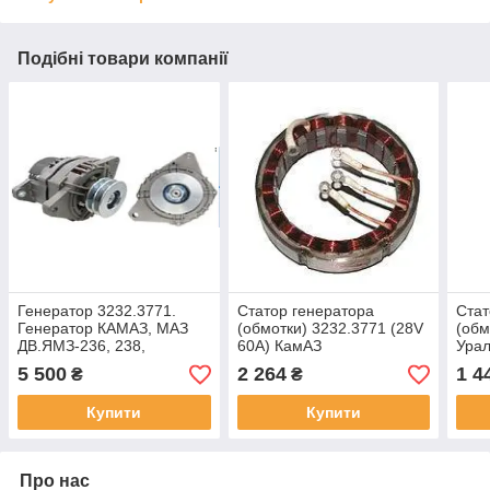
Подібні товари компанії
Генератор 3232.3771.
Статор генератора
Стат
Генератор КАМАЗ, МАЗ
(обмотки) 3232.3771 (28V
(обм
ДВ.ЯМЗ-236, 238,
60A) КамАЗ
Урал
КАМАЗ-740 28В 60А
5 500
2 264
1 4
₴
₴
Купити
Купити
Про нас