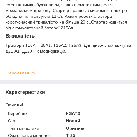
смешаннымвозбуждением, з электромагитным реле і
мехзанизмом приводу. Стартер працює з системою електро
обладнання напругою 12 Ст. Режим роботи стартера
короткочасний тривалістю не більше 20 с..Стартер живиться
від акомуляторной батареї 215Ач.
Вживаність
Трактори Т16А, Т25А1, Т25А2, Т25А3. Для дизельних двигунів
Д21 А1, Д120 і їх модифікацій.
Приховати
Характеристики
Основні
Виробник
КЗАТЭ
Стан
Новий
Тип запчастини
Оригінал
Сумісність з моделлю
Т-25