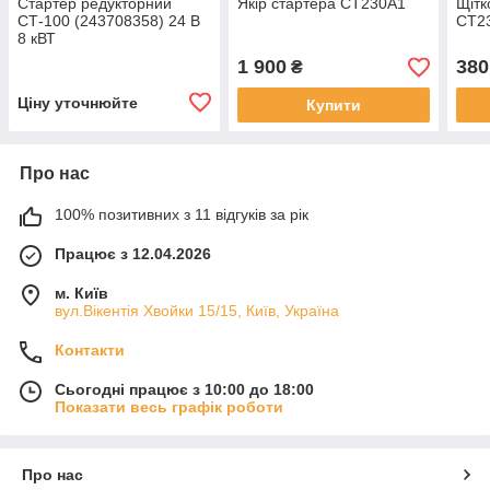
Стартер редукторний
Якір стартера СТ230А1
Щітк
СТ-100 (243708358) 24 В
СТ2
8 кВТ
1 900
380
₴
Ціну уточнюйте
Купити
Про нас
100% позитивних з 11 відгуків за рік
Працює з 12.04.2026
м. Київ
вул.Вікентія Хвойки 15/15, Київ, Україна
Контакти
Сьогодні працює з 10:00 до 18:00
Показати весь графік роботи
Про нас