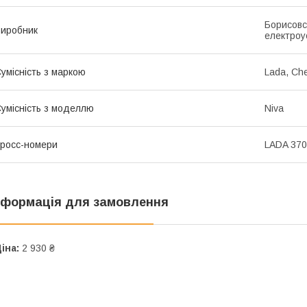
Борисовс
иробник
електроу
умісність з маркою
Lada, Che
умісність з моделлю
Niva
росс-номери
LADA 37
нформація для замовлення
іна:
2 930 ₴