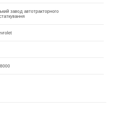
ький завод автотракторного
статкування
vrolet
08000