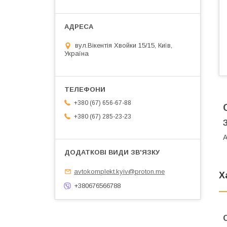
вул.Вікентія Хвойки 15/15, Київ,
Україна
+380 (67) 656-67-88
+380 (67) 285-23-23
А
avtokomplekt.kyiv@proton.me
Х
+380676566788