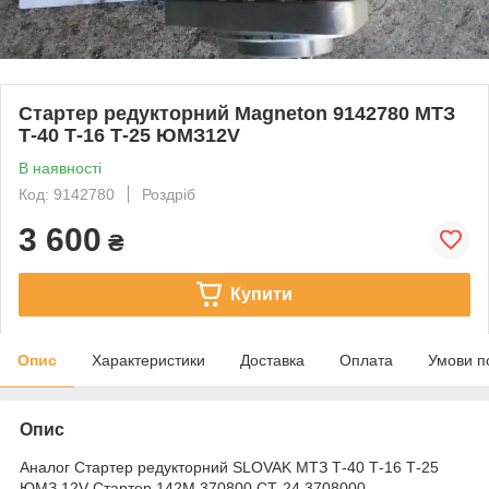
Стартер редукторний Magneton 9142780 MTЗ
Т-40 Т-16 Т-25 ЮМЗ12V
В наявності
Код: 9142780
Роздріб
3 600
₴
Купити
Опис
Характеристики
Доставка
Оплата
Умови п
Опис
Аналог Стартер редукторний SLOVAK МТЗ Т-40 Т-16 Т-25
ЮМЗ 12V Стартер 142М.370800 СТ-24.3708000