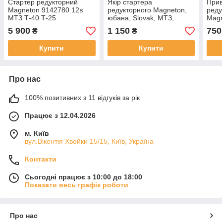
Стартер редукторний
Якір стартера
Прив
Magneton 9142780 12в
редукторного Magneton,
реду
МТЗ Т-40 Т-25
юбана, Slovak, МТЗ,
Mag
Т-40,Т-25
Slov
5 900
1 150
750
₴
₴
Купити
Купити
Про нас
100% позитивних з 11 відгуків за рік
Працює з 12.04.2026
м. Київ
вул.Вікентія Хвойки 15/15, Київ, Україна
Контакти
Сьогодні працює з 10:00 до 18:00
Показати весь графік роботи
Про нас