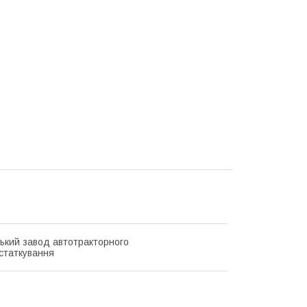
ький завод автотракторного
статкування