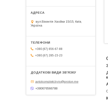
вул.Вікентія Хвойки 15/15, Київ,
Україна
+380 (67) 656-67-88
+380 (67) 285-23-23
avtokomplekt.kyiv@proton.me
+380676566788
С