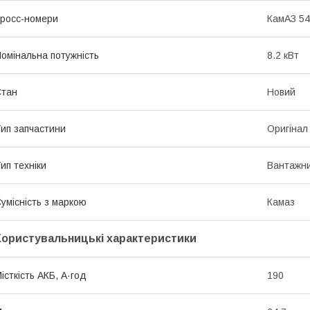
росс-номери
КамАЗ 5
омінальна потужність
8.2 кВт
Стан
Новий
ип запчастини
Оригінал
ип техніки
Вантажни
умісність з маркою
Камаз
Користувальницькі характеристики
істкість АКБ, А·год
190