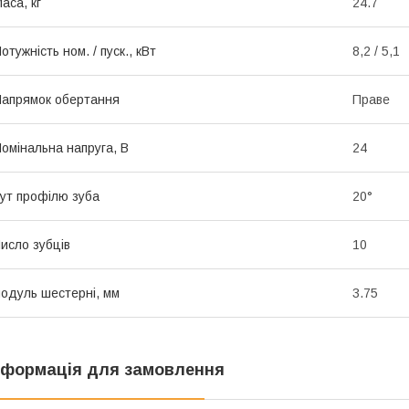
аса, кг
24.7
отужність ном. / пуск., кВт
8,2 / 5,1
апрямок обертання
Праве
омінальна напруга, В
24
ут профілю зуба
20°
исло зубців
10
одуль шестерні, мм
3.75
нформація для замовлення