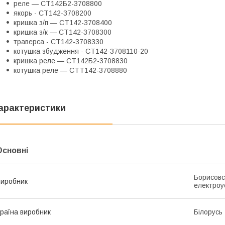
реле — СТ142Б2-3708800
якорь - СТ142-3708200
кришка з/п — СТ142-3708400
кришка з/к — СТ142-3708300
траверса - СТ142-3708330
котушка збудження - СТ142-3708110-20
кришка реле — СТ142Б2-3708830
котушка реле — СТТ142-3708880
арактеристики
Основні
Борисовс
иробник
електроу
раїна виробник
Білорусь