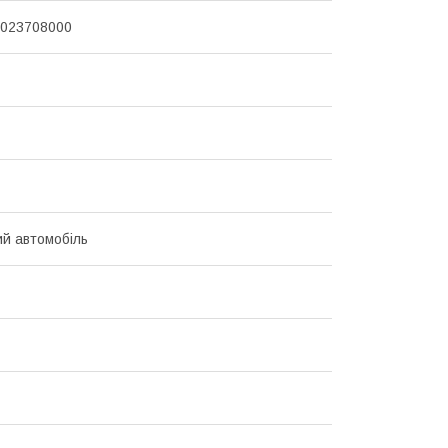
4023708000
й автомобіль