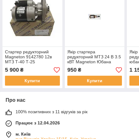
Стартер редукторний
Якір стартера
Якір
Magneton 9142780 12в
редукторний МТЗ 24 В 3.5
реду
МТЗ Т-40 Т-25
кВТ Magneton Юбана
юбан
Словак
Т-40
5 900
950
1 1
₴
₴
Купити
Купити
Про нас
100% позитивних з 11 відгуків за рік
Працює з 12.04.2026
м. Київ